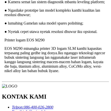
● Kamera semat lan sistem diagnostik mbantu leveling platform;
● Ngasilake prototipe lan model kompleks kanthi kualitas lan
resolusi dhuwur;
● lumahing Gamelan saka model spares polishing;
● Nyetak cepet utawa nyetak resolusi dhuwur iku opsional.
Printer logam EOS M290
EOS M290 minangka printer 3D logam SLM kanthi kapasitas
terpasang paling gedhe ing donya.Iku nganggo teknologi ngecor
bubuk sintering langsung lan nggunakake laser inframerah
kanggo langsung sintering macem-macem bahan logam, kayata
die baja, titanium alloy, aluminium alloy, CoCrMo alloy, wesi-
nikel alloy lan bahan bubuk liyane.
KONTAK KAMI
Telpon:
086-400-026-2800