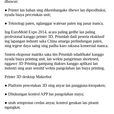
dhuwur;
● Printer lan bahan sing dikembangake dhewe lan diprodhuksi,
nyuda biaya percetakan unit;
● Teknologi paten, nglanggar watesan paten ing pasar manca.
Ing EuroMold Expo 2014, acara paling gedhe lan paling
profesional kanggo printer 3D, Prismlab dadi peserta eksklusif
ing lapangan industri saka China amarga perlindungan paten,
sing tegese daya saing sing padha karo raksasa komersial manca.
Sistem eksposur matriks saka tim Prismlab ndadékaké kanggo
nyuda biaya printing unit, lan wektu pangiriman shortened,
nggawe 3D Printing gampang diakses kanggo aplikasi lan
industri sing aran sensitif wektu pangolahan lan biaya printing.
Printer 3D desktop Makerbot
● Platform pencetakan 3D sing anyar lan pangguna-loropaken;
● Dhukungan kontrol APP lan pangolahan maya;
● sirah semprotan cerdas anyar, kontrol gerakan lan piranti
ngangkat;