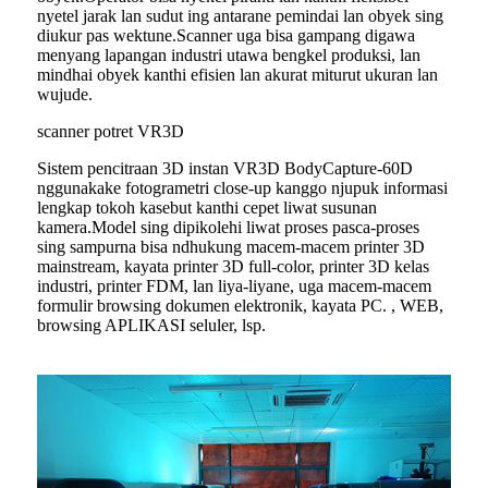
nyetel jarak lan sudut ing antarane pemindai lan obyek sing
diukur pas wektune.Scanner uga bisa gampang digawa
menyang lapangan industri utawa bengkel produksi, lan
mindhai obyek kanthi efisien lan akurat miturut ukuran lan
wujude.
scanner potret VR3D
Sistem pencitraan 3D instan VR3D BodyCapture-60D
nggunakake fotogrametri close-up kanggo njupuk informasi
lengkap tokoh kasebut kanthi cepet liwat susunan
kamera.Model sing dipikolehi liwat proses pasca-proses
sing sampurna bisa ndhukung macem-macem printer 3D
mainstream, kayata printer 3D full-color, printer 3D kelas
industri, printer FDM, lan liya-liyane, uga macem-macem
formulir browsing dokumen elektronik, kayata PC. , WEB,
browsing APLIKASI seluler, lsp.