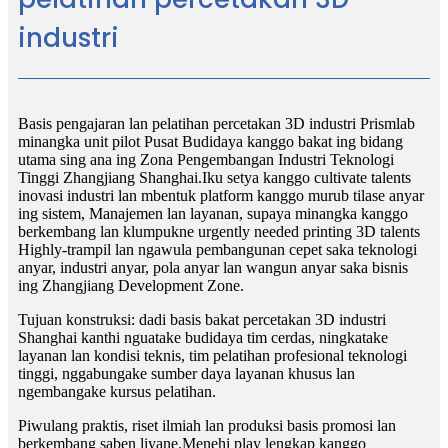
industri
Basis pengajaran lan pelatihan percetakan 3D industri Prismlab
minangka unit pilot Pusat Budidaya kanggo bakat ing bidang
utama sing ana ing Zona Pengembangan Industri Teknologi
Tinggi Zhangjiang Shanghai.Iku setya kanggo cultivate talents
inovasi industri lan mbentuk platform kanggo murub tilase anyar
ing sistem, Manajemen lan layanan, supaya minangka kanggo
berkembang lan klumpukne urgently needed printing 3D talents
Highly-trampil lan ngawula pembangunan cepet saka teknologi
anyar, industri anyar, pola anyar lan wangun anyar saka bisnis
ing Zhangjiang Development Zone.
Tujuan konstruksi: dadi basis bakat percetakan 3D industri
Shanghai kanthi nguatake budidaya tim cerdas, ningkatake
layanan lan kondisi teknis, tim pelatihan profesional teknologi
tinggi, nggabungake sumber daya layanan khusus lan
ngembangake kursus pelatihan.
Piwulang praktis, riset ilmiah lan produksi basis promosi lan
berkembang saben liyane.Menehi play lengkap kanggo