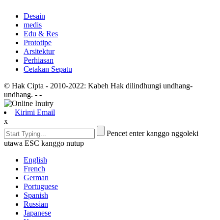
Desain
medis
Edu & Res
Prototipe
Arsitektur
Perhiasan
Cetakan Sepatu
© Hak Cipta - 2010-2022: Kabeh Hak dilindhungi undhang-
undhang.
- -
Kirimi Email
x
Pencet enter kanggo nggoleki
utawa ESC kanggo nutup
English
French
German
Portuguese
Spanish
Russian
Japanese