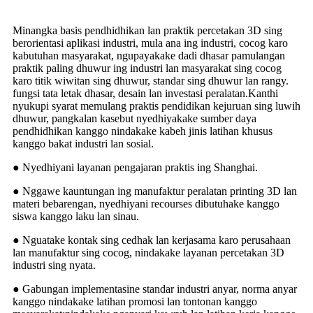
Minangka basis pendhidhikan lan praktik percetakan 3D sing
berorientasi aplikasi industri, mula ana ing industri, cocog karo
kabutuhan masyarakat, ngupayakake dadi dhasar pamulangan
praktik paling dhuwur ing industri lan masyarakat sing cocog
karo titik wiwitan sing dhuwur, standar sing dhuwur lan rangy.
fungsi tata letak dhasar, desain lan investasi peralatan.Kanthi
nyukupi syarat memulang praktis pendidikan kejuruan sing luwih
dhuwur, pangkalan kasebut nyedhiyakake sumber daya
pendhidhikan kanggo nindakake kabeh jinis latihan khusus
kanggo bakat industri lan sosial.
● Nyedhiyani layanan pengajaran praktis ing Shanghai.
● Nggawe kauntungan ing manufaktur peralatan printing 3D lan
materi bebarengan, nyedhiyani recourses dibutuhake kanggo
siswa kanggo laku lan sinau.
● Nguatake kontak sing cedhak lan kerjasama karo perusahaan
lan manufaktur sing cocog, nindakake layanan percetakan 3D
industri sing nyata.
● Gabungan implementasine standar industri anyar, norma anyar
kanggo nindakake latihan promosi lan tontonan kanggo