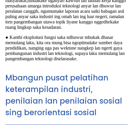
masyarakat;nindakake nganyari kawruh lan latihan kerja kanggo
perusahaan amarga introduksi teknologi anyar lan dhuwur lan
peralatan canggih, ngumumake laporan acara saiki babagan asil
paling anyar saka industri ing omah lan ing luar negeri, ramalan
tren pangembangan utawa topik liyane kanggo nggedhekake
ruang lingkup saka kesadaran.
● Kanthi eksploitasi fungsi saka ndhuwur mbukak dhasar
memulang laku, kita ora mung bisa ngoptimalake sumber daya
pendidikan, nanging uga pas wektune nangkep lan ngerti gaya
pembangunan industri lan teknologi, supaya laku memulang lan
pangembangan teknologi diselarasake.
Mbangun pusat pelatihan
keterampilan industri,
penilaian lan penilaian sosial
sing berorientasi sosial