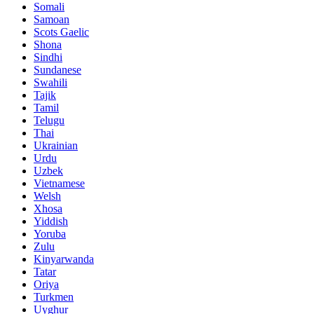
Somali
Samoan
Scots Gaelic
Shona
Sindhi
Sundanese
Swahili
Tajik
Tamil
Telugu
Thai
Ukrainian
Urdu
Uzbek
Vietnamese
Welsh
Xhosa
Yiddish
Yoruba
Zulu
Kinyarwanda
Tatar
Oriya
Turkmen
Uyghur