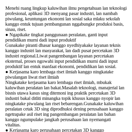
Menehi ruang lingkup kaluwihan ilmu pengetahuan lan teknologi
profesional, aplikasi 3D menyang pasar industri, lan nambah
piwulang, keuntungan ekonomi lan sosial saka mlaku sekolah
kanggo entuk tujuan pembangunan nggabungke produksi basis,
sinau, riset.
● Ngapikake tingkat panggunaan peralatan, ganti input
pendidikan murni dadi input produktif
Gunakake piranti dhasar kanggo nyedhiyakake layanan teknis
kanggo industri lan masyarakat, lan dadi pusat percetakan 3D
industri regional.Liwat pangembangan layanan percetakan
eksternal, proses ngowahi input pendidikan murni dadi input
produktif lan entuk manfaat ekonomi, pendidikan lan sosial.
● Kerjasama karo lembaga riset ilmiah kanggo ningkatake
piwulangan liwat riset ilmiah
Ningkatake kerjasama karo lembaga riset ilmiah, mbukak
kaluwihan peralatan lan bakat.Masalah teknologi, manajerial lan
bisnis utawa kasus sing ditemoni ing praktik percetakan 3D
industri bakal ditliti minangka topik khusus kanggo nyopir lan
ningkatake piwulang lan riset bebarengan.Gunakake kaluwihan
peralatan cetak 3D sing diprodhuksi dening perusahaan kanggo
ngetrapake asil riset ing pangembangan peralatan lan bahan
kanggo ngumpulake jangkah perusahaan lan nyemangati
vitalitas.
● Kerjasama karo perusahaan percetakan 3D kanggo