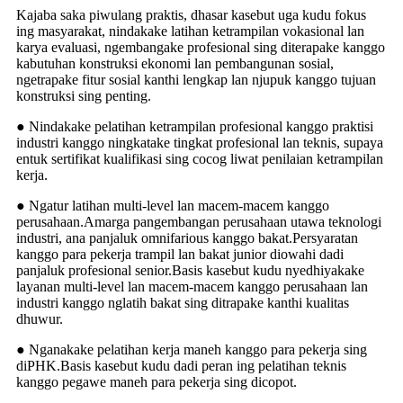
Kajaba saka piwulang praktis, dhasar kasebut uga kudu fokus
ing masyarakat, nindakake latihan ketrampilan vokasional lan
karya evaluasi, ngembangake profesional sing diterapake kanggo
kabutuhan konstruksi ekonomi lan pembangunan sosial,
ngetrapake fitur sosial kanthi lengkap lan njupuk kanggo tujuan
konstruksi sing penting.
● Nindakake pelatihan ketrampilan profesional kanggo praktisi
industri kanggo ningkatake tingkat profesional lan teknis, supaya
entuk sertifikat kualifikasi sing cocog liwat penilaian ketrampilan
kerja.
● Ngatur latihan multi-level lan macem-macem kanggo
perusahaan.Amarga pangembangan perusahaan utawa teknologi
industri, ana panjaluk omnifarious kanggo bakat.Persyaratan
kanggo para pekerja trampil lan bakat junior diowahi dadi
panjaluk profesional senior.Basis kasebut kudu nyedhiyakake
layanan multi-level lan macem-macem kanggo perusahaan lan
industri kanggo nglatih bakat sing ditrapake kanthi kualitas
dhuwur.
● Nganakake pelatihan kerja maneh kanggo para pekerja sing
diPHK.Basis kasebut kudu dadi peran ing pelatihan teknis
kanggo pegawe maneh para pekerja sing dicopot.