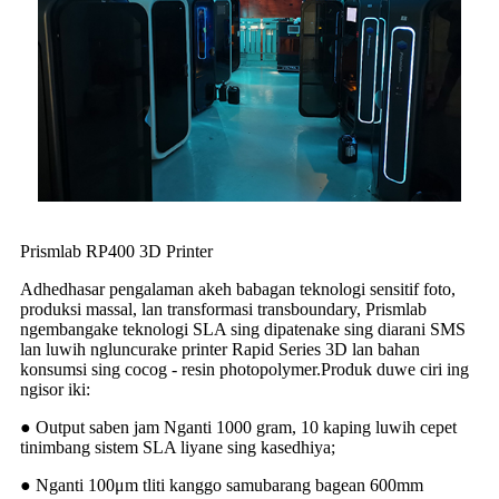
Prismlab RP400 3D Printer
Adhedhasar pengalaman akeh babagan teknologi sensitif foto,
produksi massal, lan transformasi transboundary, Prismlab
ngembangake teknologi SLA sing dipatenake sing diarani SMS
lan luwih ngluncurake printer Rapid Series 3D lan bahan
konsumsi sing cocog - resin photopolymer.Produk duwe ciri ing
ngisor iki:
● Output saben jam Nganti 1000 gram, 10 kaping luwih cepet
tinimbang sistem SLA liyane sing kasedhiya;
● Nganti 100μm tliti kanggo samubarang bagean 600mm