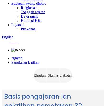
Babagan awake dhewe
Ringkesan
Tonggak sejarah
Daya saing
Hubungi Kita
Layanan
Pitakonan
English
中文
Ngarep
Pangkalan Latihan
Ringkesan
Skema
prabotan
Base
Latihan
Basis pengajaran lan
pelatihan percetakan 3D