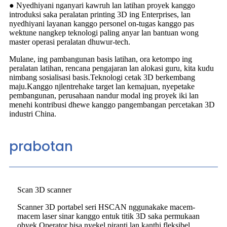
● Nyedhiyani nganyari kawruh lan latihan proyek kanggo
introduksi saka peralatan printing 3D ing Enterprises, lan
nyedhiyani layanan kanggo personel on-tugas kanggo pas
wektune nangkep teknologi paling anyar lan bantuan wong
master operasi peralatan dhuwur-tech.
Mulane, ing pambangunan basis latihan, ora ketompo ing
peralatan latihan, rencana pengajaran lan alokasi guru, kita kudu
nimbang sosialisasi basis.Teknologi cetak 3D berkembang
maju.Kanggo njlentrehake target lan kemajuan, nyepetake
pembangunan, perusahaan nandur modal ing proyek iki lan
menehi kontribusi dhewe kanggo pangembangan percetakan 3D
industri China.
prabotan
Scan 3D scanner
Scanner 3D portabel seri HSCAN nggunakake macem-
macem laser sinar kanggo entuk titik 3D saka permukaan
obyek.Operator bisa nyekel piranti lan kanthi fleksibel