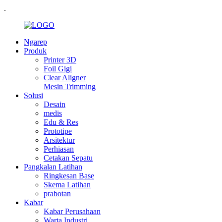
.
Ngarep
Produk
Printer 3D
Foil Gigi
Clear Aligner
Mesin Trimming
Solusi
Desain
medis
Edu & Res
Prototipe
Arsitektur
Perhiasan
Cetakan Sepatu
Pangkalan Latihan
Ringkesan Base
Skema Latihan
prabotan
Kabar
Kabar Perusahaan
Warta Industri